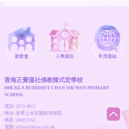
家教會
入學資訊
常用連結
香海正覺蓮社佛教陳式宏學校
HHCKLA BUDDHIST CHAN SHI WAN PRIMARY
SCHOOL
電話: 2672 4813
地址: 新界上水彩園路旭埔苑
傳真: 2668 5352
電郵:
school@bcsw.edu.hk