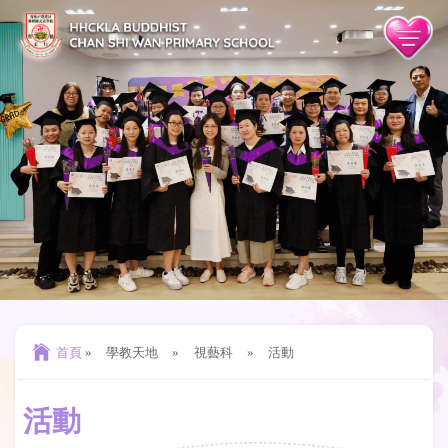
首頁
»
學教天地
»
視藝科
»
活動
活動