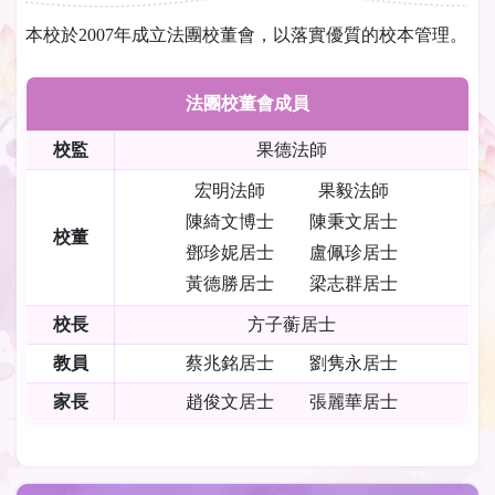
本校於2007年成立法團校董會，以落實優質的校本管理。
法團校董會成員
校監
果德法師
宏明法師 果毅法師
陳綺文博士 陳秉文居士
校董
鄧珍妮居士 盧佩珍居士
黃德勝居士 梁志群居士
校長
方子蘅居士
教員
蔡兆銘居士 劉隽永居士
家長
趙俊文居士 張麗華居士