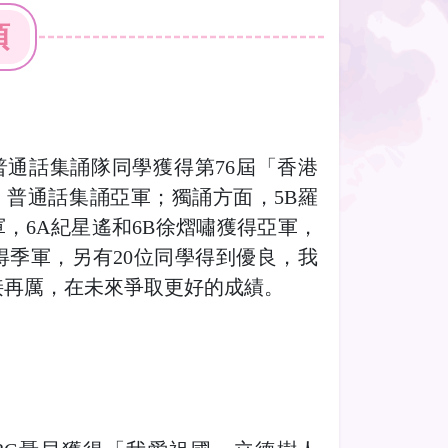
項
普通話集誦隊同學獲得第76屆「香港
」普通話集誦亞軍；獨誦方面，5B羅
，6A紀星遙和6B徐熠嘯獲得亞軍，
得季軍，另有20位同學得到優良，我
接再厲，在未來爭取更好的成績。