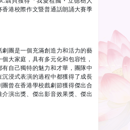
和3C聶貝獲得「我愛祖國・立德樹人
杯香港校際作文暨普通話朗誦大賽季
話劇團是一個充滿創造力和活力的藝
一個大家庭，具有多元化和包容性，
都有自己獨特的魅力和才華，團隊中
在沉浸式表演的過程中都獲得了成長
劇團曾在香港學校戲劇節獲得傑出合
推介演出獎、傑出影音效果獎、傑出