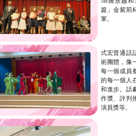
5B羅景越
篇」金紫荊
軍。
式宏普通話
術團體，像
每一個成員
的每一個人
和進步。話
作獎、評判
演員獎等。