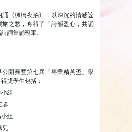
朗誦《楓橋夜泊》，以深沉的情感詮
羈旅之愁，奪得了「詩韻盈心，共誦
話詩詞集誦冠軍。
學界公開賽暨第七屆「專業精英盃」學
，得獎學生包括：
中小組
芷瑤
高小組
佩兒