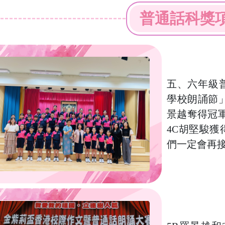
普通話科獎
五、六年級
學校朗誦節
景越奪得冠軍
4C胡堅駿獲
們一定會再