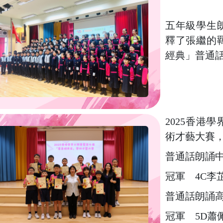
五年級學生
釋了張繼的
經典」普通
2025香港
術才藝大賽
普通話朗誦
冠軍 4C李
普通話朗誦
冠軍 5D蕭