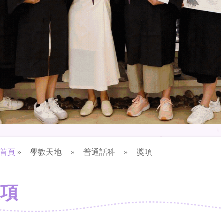
首頁
»
學教天地
»
普通話科
»
獎項
獎項