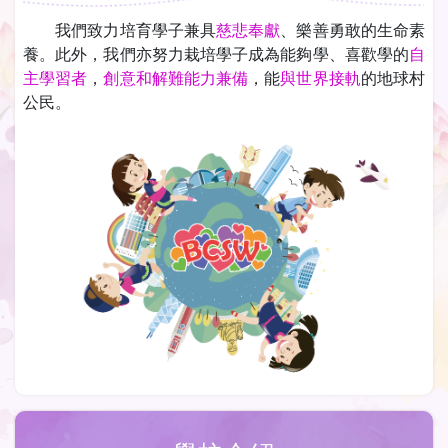
我們致力培育學子兼具
慈悲奉獻
、樂善勇敢的生命素
養。此外，我們亦努力栽培學子成為能夠學、喜歡學的
自
主學習者
，
創意和解難能力兼備
，能
與世界接軌
的地球村
公民。