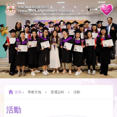
首頁
»
學教天地
»
普通話科
»
活動
活動