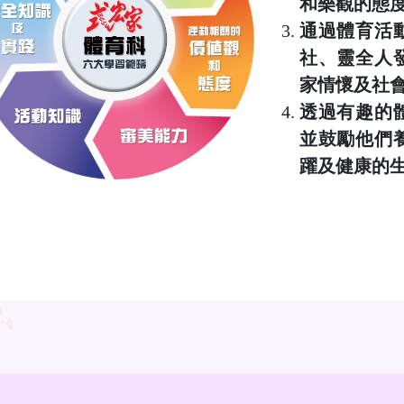
和樂觀的態
通過體育活
社、靈全人
家情懷及社
透過有趣的
並鼓勵他們
躍及健康的