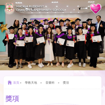
首頁
»
學教天地
»
音樂科
»
獎項
獎項