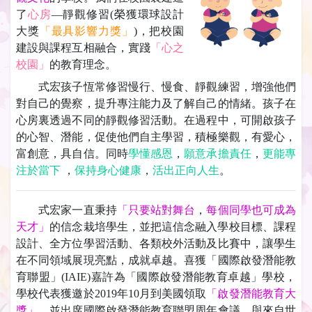
了
心房
—靜觀修習(榮獲環球設計
大獎
「最具影響力獎」
)，把校園
建設與課程互相融合，實踐
「心之
校園」
的教育理念。
式宏孩子恆常修習慢行、慢食、靜觀練習，增強他們
對自己的覺察，提升專注能力及了解自己的情緒。孩子在
心房裏透過不同的靜觀修習活動。在過程中，可開啟孩子
的心智、潛能，促使他們自主學習，積極樂觀，有愛心，
富創意，具自信。同時
學懂感恩
，
願意承擔責任
，
更能專
注於當下
，
保持身心健康
，
活出正向人生
。
式宏家一直秉持
「只要站對舞台
，
每個同學也可成為
天才」
的信念栽培學生，並把這信念融入學校目標、課程
設計、全方位學習活動、各類校外活動及比賽中，讓學生
在不同領域展現亮點，成就卓越。喜獲「國際啟發潛能教
育聯盟」(IAIE)嘉許為「國際啟發潛能教育卓越」學校，
學校代表獲邀於2019年10月到美國領取
「啟發潛能教育大
獎」
，並出席國際啟發潛能教育聯盟周年會議，與來自世