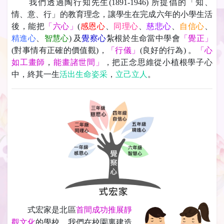
我們透過陶行知先生(1891-1946) 所提倡的「知、
情、意、行」的教育理念，讓學生在完成六年的小學生活
後，能把
「六心」
(
感恩心
、
同理心
、
慈悲心
、
自信心
、
精進心
、
智慧心
) 及
覺察心
紮根於生命當中學會
「覺正」
(對事情有正確的價值觀)，
「行儀」
(良好的行為) 。
「心
如工畫師
，
能畫諸世間」
，把正念思維從小植根學子心
中，終其一生
活出生命姿采
，
立己立人
。
式宏家是北區
首間成功推展靜
觀文化
的學校。我們在校園裏建造