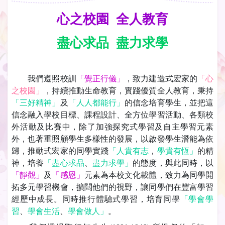
心之校園 全人教育
盡心求品 盡力求學
我們遵照校訓
「覺正行儀」
，致力建造式宏家的
「心
之校園」
，持續推動生命教育，實踐優質全人教育，秉持
「三好精神」
及
「人人都能行」
的信念培育學生，並把這
信念融入學校目標、課程設計、全方位學習活動、各類校
外活動及比賽中，除了加強探究式學習及自主學習元素
外，也著重照顧學生多樣性的發展，以啟發學生潛能為依
歸，推動式宏家的同學實踐
「人貴有志
，
學貴有恆」
的精
神，培養
「盡心求品
、
盡力求學」
的態度，與此同時，以
「靜觀」
及
「感恩」
元素為本校文化載體，致力為同學開
拓多元學習機會，擴闊他們的視野，讓同學們在豐富學習
經歷中成長。同時推行體驗式學習，培育同學
「學會學
習
、
學會生活
、
學會做人」
。