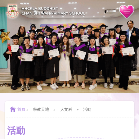
首頁
»
學教天地
»
人文科
»
活動
活動