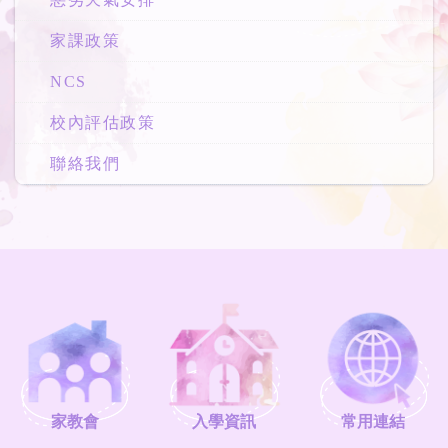
家課政策
NCS
校內評估政策
聯絡我們
家教會
入學資訊
常用連結