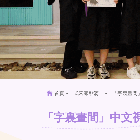
首頁
»
式宏家點滴
»
「字裏畫間
「字裏畫間」中文