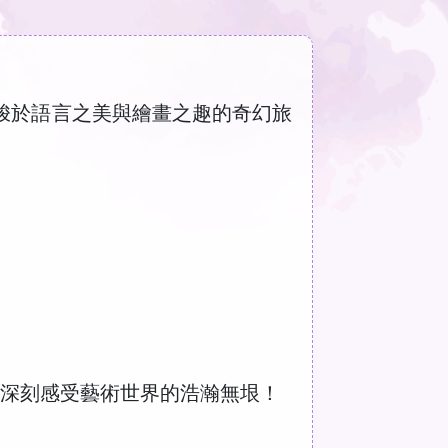
梭於語言之美與繪畫之趣的奇幻旅
們深刻感受藝術世界的浩瀚無垠！