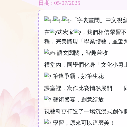
日期 : 05/07/2025
「字裏畫間」中文視
在
式宏家
，我們相信學習不
程，完美體現「學業體藝，並駕
語文闖關，智趣兼收
禮堂內，同學們化身「文化小勇
筆鋒爭霸，妙筆生花
課室裡，寫作比賽悄然展開——
藝術盛宴，創意綻放
視藝科更打造了一場沉浸式創作
學習，原來可以這麼美！