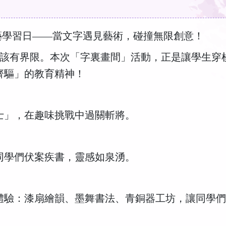
藝學習日——當文字遇見藝術，碰撞無限創意！
該有界限。本次「字裏畫間」活動，正是讓學生穿
齊驅」的教育精神！
士」，在趣味挑戰中過關斬將。
同學們伏案疾書，靈感如泉湧。
體驗：漆扇繪韻、墨舞書法、青銅器工坊，讓同學