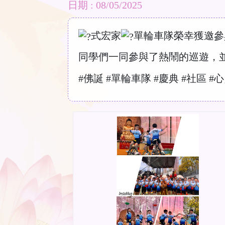
日期 : 08/05/2025
式宏家
單輪車隊榮幸獲邀參
同學們一同參與了熱鬧的巡遊，
#佛誕
#單輪車隊
#慶典
#社區
#