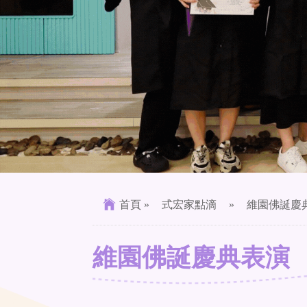
首頁
»
式宏家點滴
»
維園佛誕慶
維園佛誕慶典表演