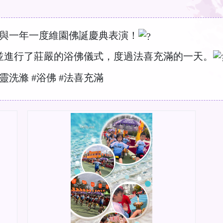
與一年一度維園佛誕慶典表演！
並進行了莊嚴的浴佛儀式，度過法喜充滿的一天。
心靈洗滌
#浴佛
#法喜充滿