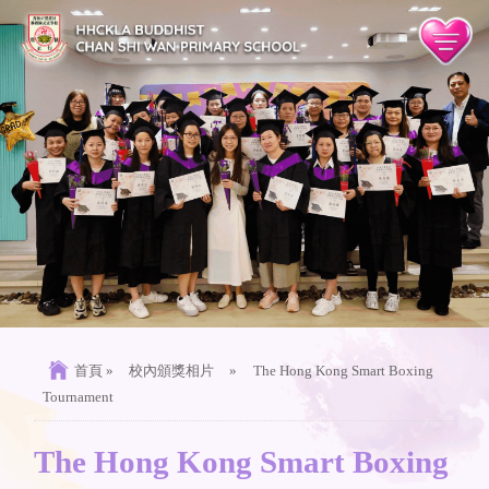
首頁
»
校內頒獎相片
»
The Hong Kong Smart Boxing
Tournament
The Hong Kong Smart Boxing