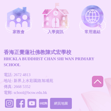
家教會
入學資訊
常用連結
香海正覺蓮社佛教陳式宏學校
HHCKLA BUDDHIST CHAN SHI WAN PRIMARY
SCHOOL
電話: 2672 4813
地址: 新界上水彩園路旭埔苑
傳真: 2668 5352
電郵:
school@bcsw.edu.hk
網頁地圖