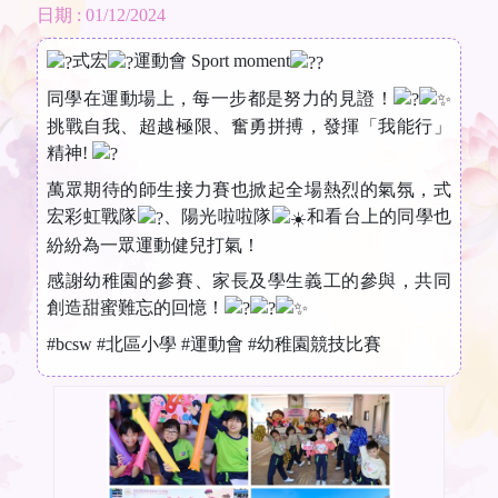
日期 : 01/12/2024
式宏
運動會 Sport moment
同學在運動場上，每一步都是努力的見證！
挑戰自我、超越極限、奮勇拼搏，發揮「我能行」
精神!
萬眾期待的師生接力賽也掀起全場熱烈的氣氛，式
宏彩虹戰隊
、陽光啦啦隊
和看台上的同學也
紛紛為一眾運動健兒打氣！
感謝幼稚園的參賽、家長及學生義工的參與，共同
創造甜蜜難忘的回憶！
#bcsw
#北區小學
#運動會
#幼稚園競技比賽