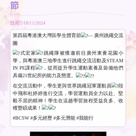
節
日期 : 18/11/2024
第四屆粵港澳大灣區學生體育節
— 廣州跳繩交流
團
式宏家
跳繩隊被獲邀前往廣州東薈花園小
學，與粵港澳三地學生進行跳繩交流活動及STEAM
IN PE課程
，從而提升學生運動素養及裝備他們
具備21世紀所的能力及態度。
在交流活動中，學生更與世界跳繩冠軍運動員
段
中飛和杜婷婷進行交流，學習運動員全力以赴、堅
毅不屈的精神！學生在這趟學習旅程受益良多、收
穫豐碩成果！
#BCSW
#多元經歷
#多元潛能
#我能行