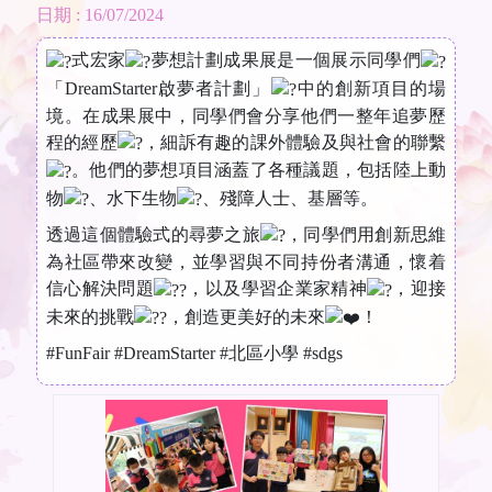
日期 : 16/07/2024
式宏家
夢想計劃成果展是一個展示同學們
「DreamStarter啟夢者計劃」
中的創新項目的場
境。在成果展中，同學們會分享他們一整年追夢歷
程的經歷
，細訴有趣的課外體驗及與社會的聯繫
。他們的夢想項目涵蓋了各種議題，包括陸上動
物
、水下生物
、殘障人士、基層等。
透過這個體驗式的尋夢之旅
，同學們用創新思維
為社區帶來改變，並學習與不同持份者溝通，懷着
信心解決問題
，以及學習企業家精神
，迎接
未來的挑戰
，創造更美好的未來
！
#FunFair
#DreamStarter
#北區小學
#sdgs