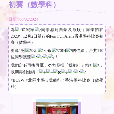
初賽（數學科）
日期 : 08/02/2024
為
式宏家
同學感到自豪及歡欣；同學們在
2023年12月2日舉行的Fun Fun Arena香港學科比賽初
賽（數學科）
勇奪1冠
9金
30銀
70銅
的佳績，合共110
位同學獲獎
！
我們定必再接再厲，努力發揮「我能行」精神
，
以期再創佳績！
#BCSW
#北區小學
#我能行
#香港學科比賽
（數學
科）