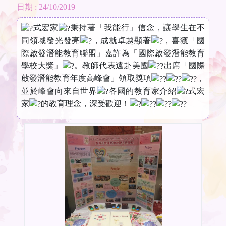
日期 : 24/10/2019
式宏家
秉持著「我能行」信念，讓學生在不
同領域發光發亮
，成就卓越顯著
，喜獲「國
際啟發潛能教育聯盟」嘉許為「國際啟發潛能教育
學校大獎」
。教師代表遠赴美國
出席「國際
啟發潛能教育年度高峰會」領取獎項
，
並於峰會向來自世界
各國的教育家介紹
式宏
家
的教育理念，深受歡迎！