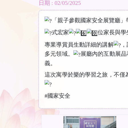
日期 : 02/05/2025
「親子參觀國家安全展覽廳」
式宏家
位家長與學
專業導賞員生動詳細的講解
，
多元領域。
展廳內的互動展品
義。
這次寓學於樂的學習之旅，不僅
#國家安全