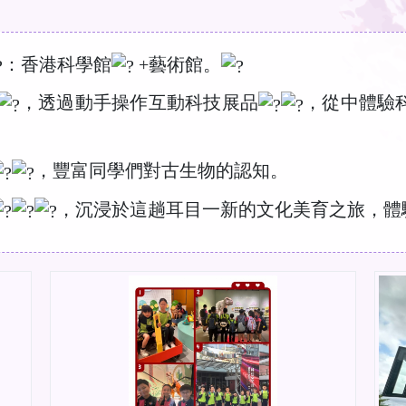
：香港科學館
+藝術館。
，透過動手操作互動科技展品
，從中體驗
，豐富同學們對古生物的認知。
，沉浸於這趟耳目一新的文化美育之旅，體