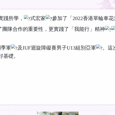
實踐所學，
式宏家
參加了「2022香港單輪車
了團隊合作的重要性，更實踐了「我能行」精神
別季軍
及IUF迴旋障礙賽男子U13組別亞軍
。這
好基礎。