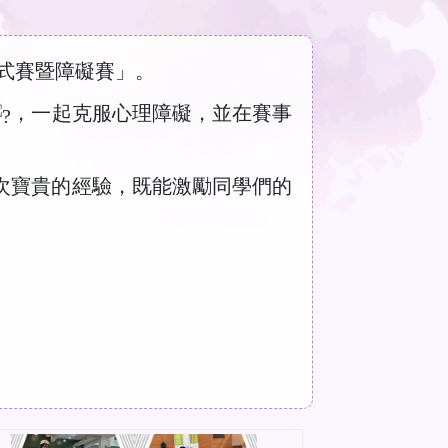
花式賽暨障礙賽」。
，一起克服心理障礙，並在賽事
次寶貴的經驗，既能激勵同學們的