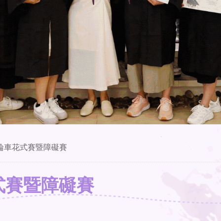
單輪車花式賽暨障礙賽
花式賽暨障礙賽