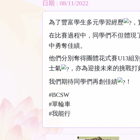
日期 : 08/11/2022
為了豐富學生多元學習經歷
，
在比賽過程中，同學們不但體現
中勇奪佳績。
他們分別奪得團體花式賽U13組
士氣
，亦為迎接未來的挑戰打
我們期待同學們再創佳績
！
#BCSW
#單輪車
#我能行